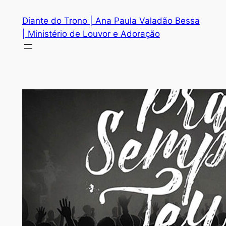
Diante do Trono | Ana Paula Valadão Bessa
| Ministério de Louvor e Adoração