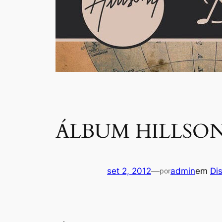
ÁLBUM HILLSO
set 2, 2012
—
admin
em
Di
por