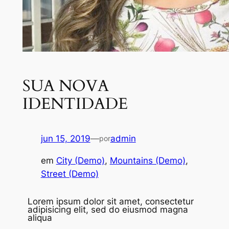
SUA NOVA
IDENTIDADE
jun 15, 2019
—
admin
por
em
City (Demo)
, 
Mountains (Demo)
, 
Street (Demo)
Lorem ipsum dolor sit amet, consectetur
adipisicing elit, sed do
eiusmod
magna
aliqua