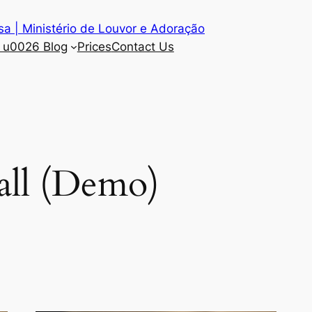
a | Ministério de Louvor e Adoração
 u0026 Blog
Prices
Contact Us
all (Demo)