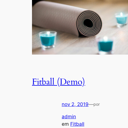
Fitball (Demo)
nov 2, 2019
—
por
admin
em
Fitball