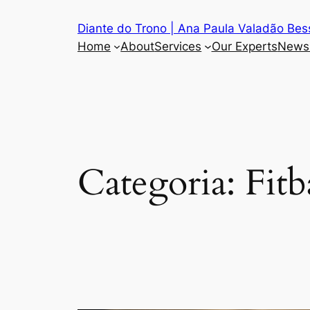
Pular
Diante do Trono | Ana Paula Valadão Bess
para
Home
About
Services
Our Experts
News
o
conteúdo
Categoria:
Fitb