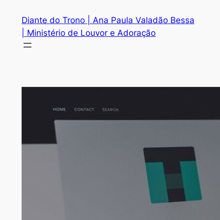
Pular
Diante do Trono | Ana Paula Valadão Bessa
para
| Ministério de Louvor e Adoração
o
conteúdo